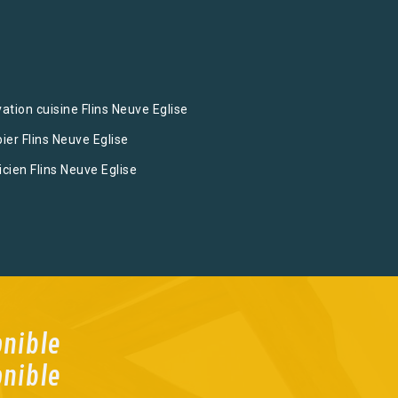
ation cuisine Flins Neuve Eglise
ier Flins Neuve Eglise
icien Flins Neuve Eglise
onible
onible