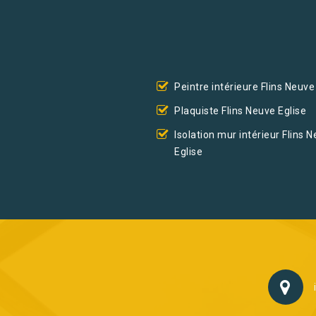
Peintre intérieure Flins Neuve
Plaquiste Flins Neuve Eglise
Isolation mur intérieur Flins 
Eglise