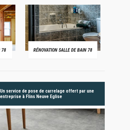
 78
RÉNOVATION SALLE DE BAIN 78
P
Un service de pose de carrelage offert par une
entreprise à Flins Neuve Eglise