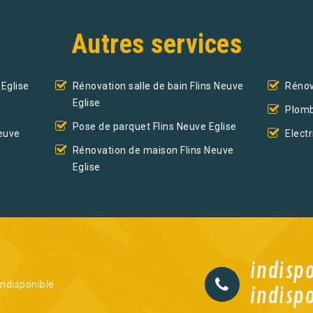
Autres services
 Eglise
Rénovation salle de bain Flins Neuve
Rénov
Eglise
Plomb
Pose de parquet Flins Neuve Eglise
Neuve
Electr
Rénovation de maison Flins Neuve
Eglise
indisp
indisponible
indisp