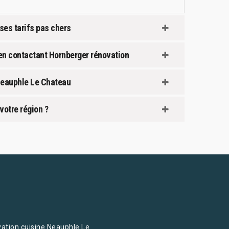
ses tarifs pas chers
 en contactant Hornberger rénovation
 Neauphle Le Chateau
votre région ?
ation cuisine Neauphle Le