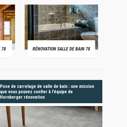
 78
RÉNOVATION SALLE DE BAIN 78
P
Pose de carrelage de salle de bain : une mission
que vous pouvez confier à l’équipe de
Hornberger rénovation