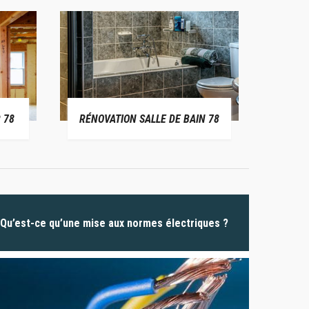
 78
RÉNOVATION SALLE DE BAIN 78
P
Qu’est-ce qu’une mise aux normes électriques ?