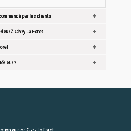
ecommandé par les clients
rieur à Civry La Foret
Foret
érieur ?
ation cuisine Civry La Foret