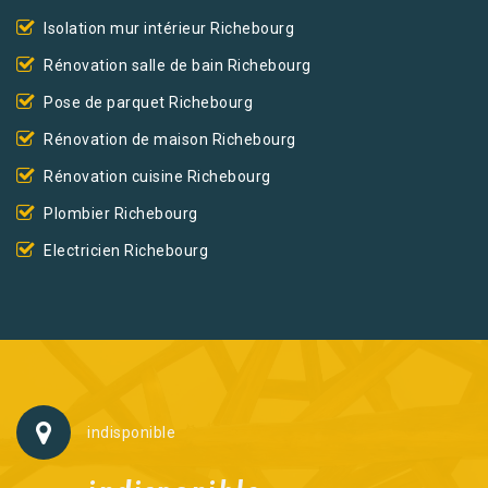
Isolation mur intérieur Richebourg
Rénovation salle de bain Richebourg
Pose de parquet Richebourg
Rénovation de maison Richebourg
Rénovation cuisine Richebourg
Plombier Richebourg
Electricien Richebourg
indisponible