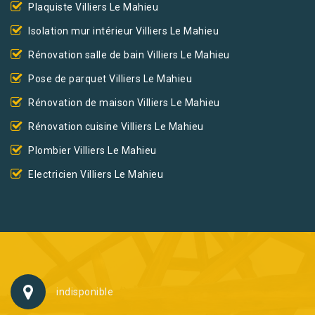
Plaquiste Villiers Le Mahieu
Isolation mur intérieur Villiers Le Mahieu
Rénovation salle de bain Villiers Le Mahieu
Pose de parquet Villiers Le Mahieu
Rénovation de maison Villiers Le Mahieu
Rénovation cuisine Villiers Le Mahieu
Plombier Villiers Le Mahieu
Electricien Villiers Le Mahieu
indisponible