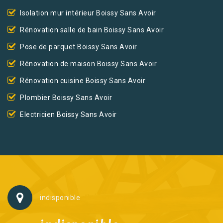
Isolation mur intérieur Boissy Sans Avoir
Rénovation salle de bain Boissy Sans Avoir
Pose de parquet Boissy Sans Avoir
Rénovation de maison Boissy Sans Avoir
Rénovation cuisine Boissy Sans Avoir
Plombier Boissy Sans Avoir
Electricien Boissy Sans Avoir
indisponible