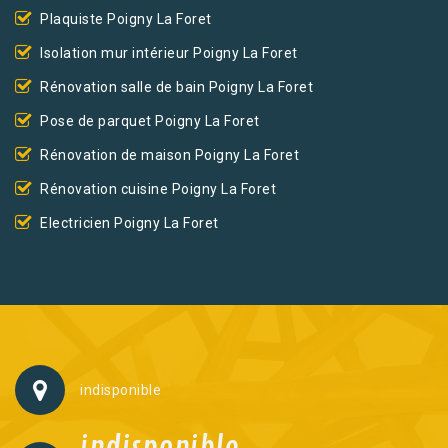
Plaquiste Poigny La Foret
Isolation mur intérieur Poigny La Foret
Rénovation salle de bain Poigny La Foret
Pose de parquet Poigny La Foret
Rénovation de maison Poigny La Foret
Rénovation cuisine Poigny La Foret
Electricien Poigny La Foret
indisponible