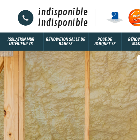
indisponible
indisponible
ISOLATION MUR
RÉNOVATION SALLE DE
POSE DE
RÉNOV
INTÉRIEUR 78
BAIN 78
PARQUET 78
MAI