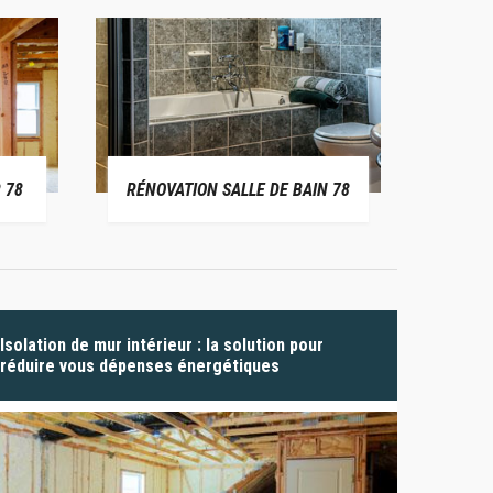
 78
RÉNOVATION SALLE DE BAIN 78
P
Isolation de mur intérieur : la solution pour
réduire vous dépenses énergétiques