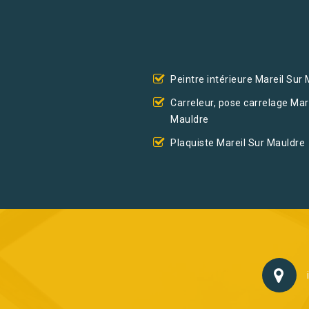
Peintre intérieure Mareil Sur
Carreleur, pose carrelage Mar
Mauldre
Plaquiste Mareil Sur Mauldre