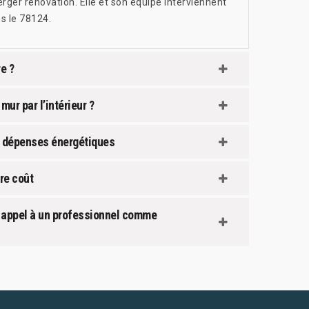
ger rénovation. Elle et son équipe interviennent
ns le 78124.
re ?
mur par l’intérieur ?
ous dépenses énergétiques
dre coût
ire appel à un professionnel comme