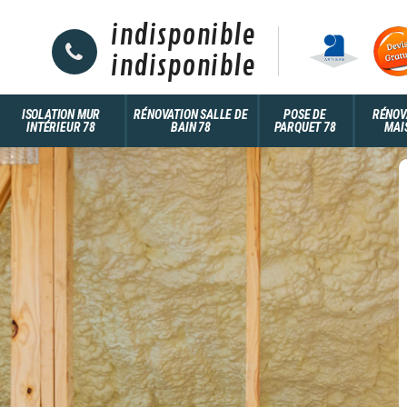
indisponible
indisponible
ISOLATION MUR
RÉNOVATION SALLE DE
POSE DE
RÉNOV
INTÉRIEUR 78
BAIN 78
PARQUET 78
MAI