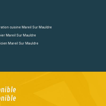
ation cuisine Mareil Sur Mauldre
ier Mareil Sur Mauldre
ricien Mareil Sur Mauldre
onible
onible