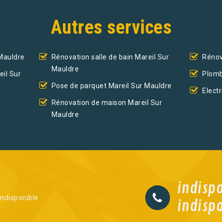
Autres services
 Mauldre
Rénovation salle de bain Mareil Sur
Rénov
Mauldre
eil Sur
Plomb
Pose de parquet Mareil Sur Mauldre
Elect
Rénovation de maison Mareil Sur
Mauldre
indisp
indisponible
indisp