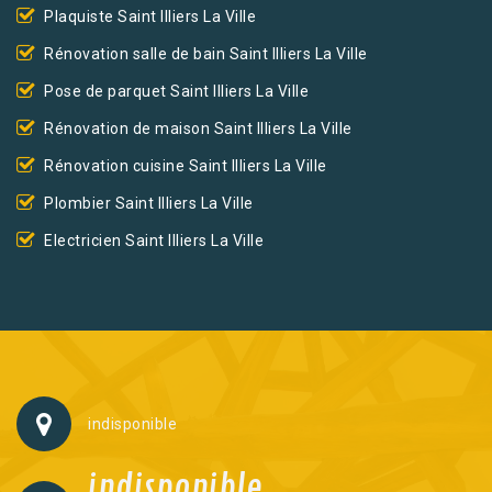
Plaquiste Saint Illiers La Ville
Rénovation salle de bain Saint Illiers La Ville
Pose de parquet Saint Illiers La Ville
Rénovation de maison Saint Illiers La Ville
Rénovation cuisine Saint Illiers La Ville
Plombier Saint Illiers La Ville
Electricien Saint Illiers La Ville
indisponible
indisponible