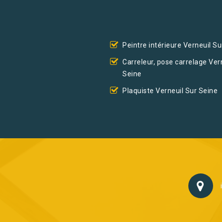
Peintre intérieure Verneuil Su
Carreleur, pose carrelage Ver
Seine
Plaquiste Verneuil Sur Seine