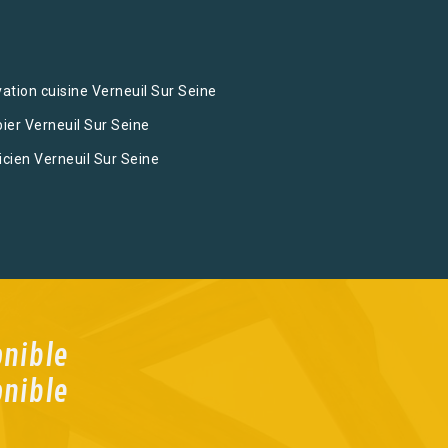
ation cuisine Verneuil Sur Seine
ier Verneuil Sur Seine
ricien Verneuil Sur Seine
onible
onible