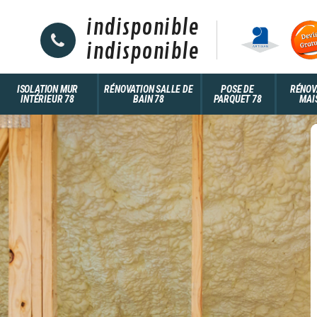
indisponible
indisponible
ISOLATION MUR
RÉNOVATION SALLE DE
POSE DE
RÉNOV
INTÉRIEUR 78
BAIN 78
PARQUET 78
MAI