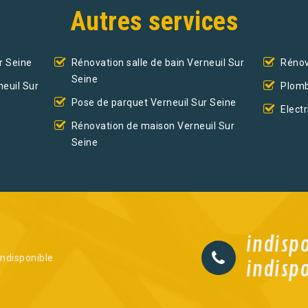
Autres services
r Seine
Rénovation salle de bain Verneuil Sur
Rénov
Seine
neuil Sur
Plomb
Pose de parquet Verneuil Sur Seine
Elect
Rénovation de maison Verneuil Sur
Seine
indisp
indisponible
indisp