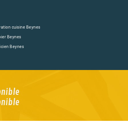
ation cuisine Beynes
ier Beynes
ricien Beynes
onible
onible