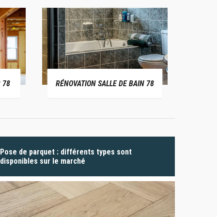
 78
RÉNOVATION SALLE DE BAIN 78
P
Pose de parquet : différents types sont
disponibles sur le marché