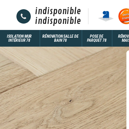
indisponible
indisponible
ISOLATION MUR
RÉNOVATION SALLE DE
POSE DE
RÉNOV
INTÉRIEUR 78
BAIN 78
PARQUET 78
MAI