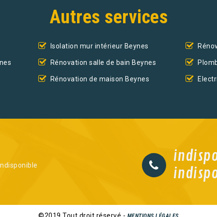
Autres services
Isolation mur intérieur Beynes
Rénov
ynes
Rénovation salle de bain Beynes
Plomb
Rénovation de maison Beynes
Elect
indisp
indisponible
indisp
©2019 Tout droit réservé -
MENTIONS LÉGALES