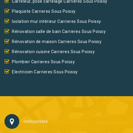
Carreleur, pose carrelage Carrieres Sous Poissy
Plaquiste Carrieres Sous Poissy
Isolation mur intérieur Carrieres Sous Poissy
Rénovation salle de bain Carrieres Sous Poissy
Rénovation de maison Carrieres Sous Poissy
Rénovation cuisine Carrieres Sous Poissy
Plombier Carrieres Sous Poissy
Electricien Carrieres Sous Poissy
indisponible