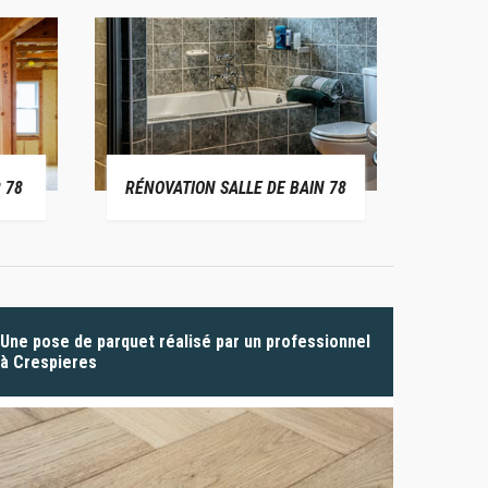
 78
RÉNOVATION SALLE DE BAIN 78
P
Une pose de parquet réalisé par un professionnel
à Crespieres