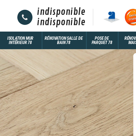
indisponible
indisponible
ISOLATION MUR
RÉNOVATION SALLE DE
POSE DE
RÉNOV
INTÉRIEUR 78
BAIN 78
PARQUET 78
MAI