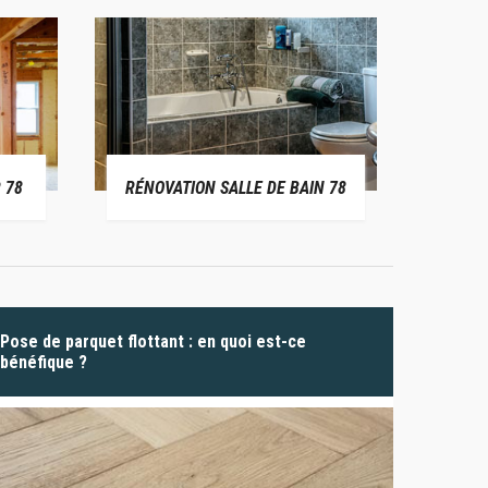
 78
RÉNOVATION SALLE DE BAIN 78
P
Pose de parquet flottant : en quoi est-ce
bénéfique ?