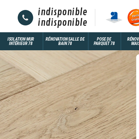
indisponible
indisponible
ISOLATION MUR
RÉNOVATION SALLE DE
POSE DE
RÉNOV
INTÉRIEUR 78
BAIN 78
PARQUET 78
MAI