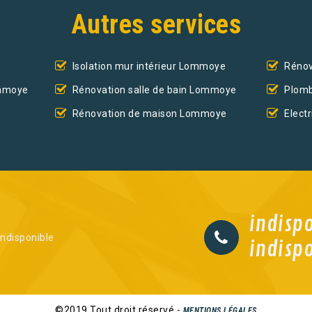
Autres services
Isolation mur intérieur Lommoye
Rénov
ommoye
Rénovation salle de bain Lommoye
Plom
Rénovation de maison Lommoye
Elect
indisp
indisponible
indisp
©2019 Tout droit réservé -
MENTIONS LÉGALES