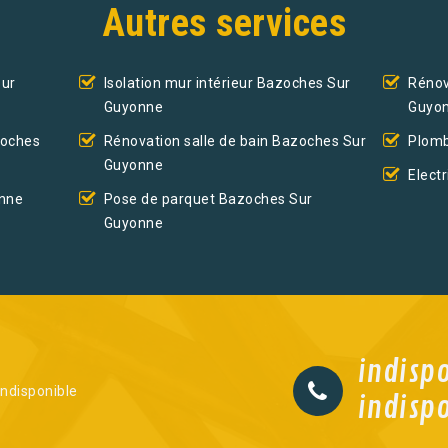
Autres services
Sur
Isolation mur intérieur Bazoches Sur
Rénov
Guyonne
Guyo
zoches
Rénovation salle de bain Bazoches Sur
Plomb
Guyonne
Elect
onne
Pose de parquet Bazoches Sur
Guyonne
indisp
indisponible
indisp