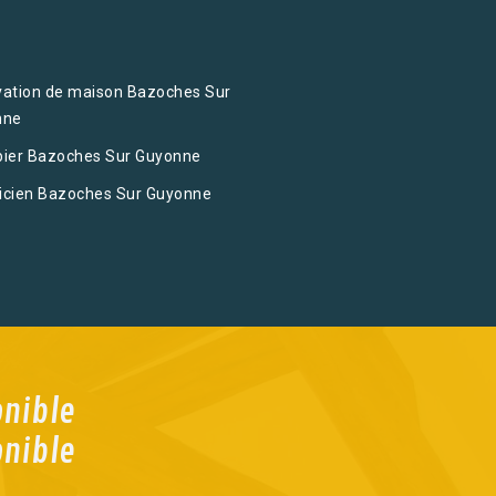
ation de maison Bazoches Sur
nne
ier Bazoches Sur Guyonne
ricien Bazoches Sur Guyonne
onible
onible