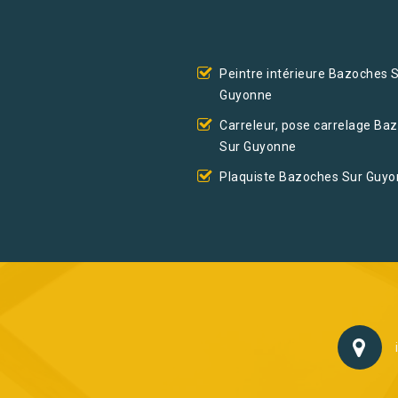
Peintre intérieure Bazoches 
Guyonne
Carreleur, pose carrelage Ba
Sur Guyonne
Plaquiste Bazoches Sur Guy