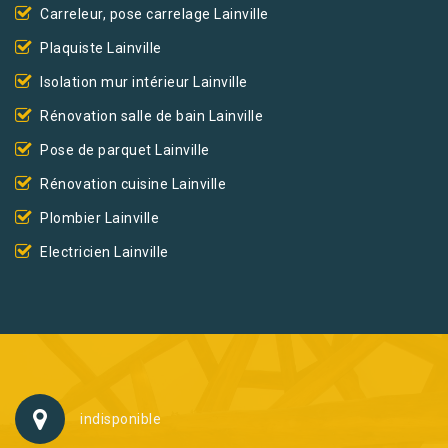
Carreleur, pose carrelage Lainville
Plaquiste Lainville
Isolation mur intérieur Lainville
Rénovation salle de bain Lainville
Pose de parquet Lainville
Rénovation cuisine Lainville
Plombier Lainville
Electricien Lainville
indisponible