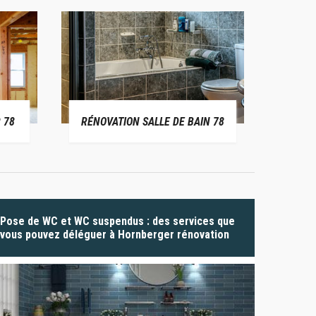
 78
RÉNOVATION SALLE DE BAIN 78
P
Pose de WC et WC suspendus : des services que
vous pouvez déléguer à Hornberger rénovation