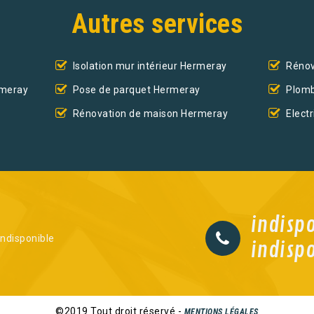
Autres services
Isolation mur intérieur Hermeray
Rénov
rmeray
Pose de parquet Hermeray
Plomb
Rénovation de maison Hermeray
Elect
indisp
indisponible
indisp
©2019 Tout droit réservé -
MENTIONS LÉGALES