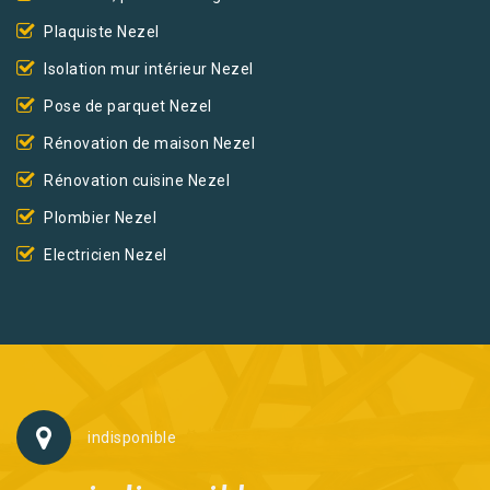
Plaquiste Nezel
Isolation mur intérieur Nezel
Pose de parquet Nezel
Rénovation de maison Nezel
Rénovation cuisine Nezel
Plombier Nezel
Electricien Nezel
indisponible