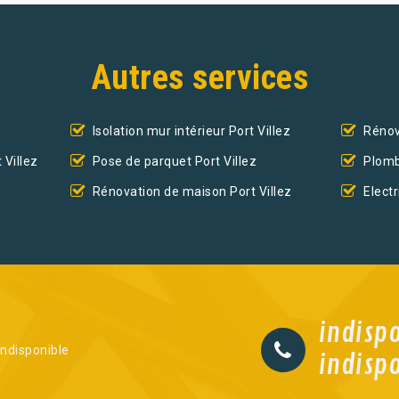
Autres services
Isolation mur intérieur Port Villez
Rénov
 Villez
Pose de parquet Port Villez
Plomb
Rénovation de maison Port Villez
Electr
indisp
indisponible
indisp