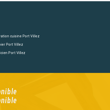
ation cuisine Port Villez
ier Port Villez
icien Port Villez
onible
onible