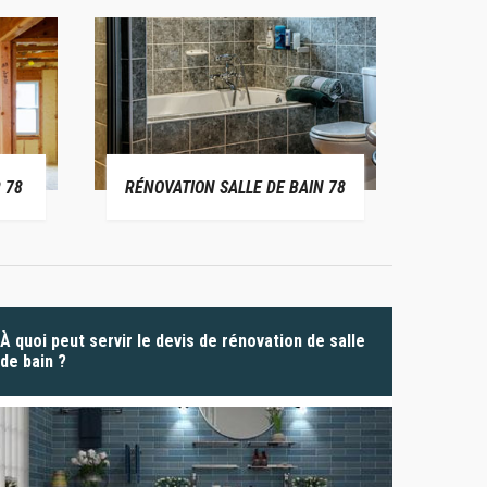
 78
RÉNOVATION SALLE DE BAIN 78
P
À quoi peut servir le devis de rénovation de salle
de bain ?