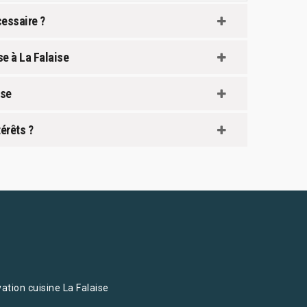
cessaire ?
se à La Falaise
ise
térêts ?
ation cuisine La Falaise