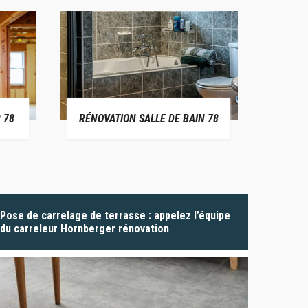
 78
RÉNOVATION SALLE DE BAIN 78
P
Pose de carrelage de terrasse : appelez l’équipe
du carreleur Hornberger rénovation