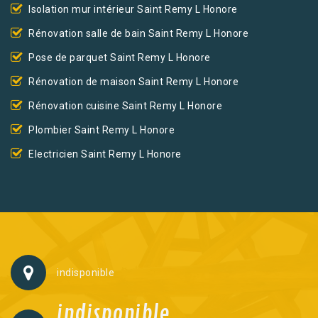
Isolation mur intérieur Saint Remy L Honore
Rénovation salle de bain Saint Remy L Honore
Pose de parquet Saint Remy L Honore
Rénovation de maison Saint Remy L Honore
Rénovation cuisine Saint Remy L Honore
Plombier Saint Remy L Honore
Electricien Saint Remy L Honore
indisponible
indisponible