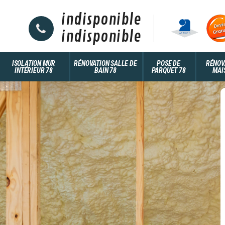
indisponible
indisponible
ISOLATION MUR
RÉNOVATION SALLE DE
POSE DE
RÉNOV
INTÉRIEUR 78
BAIN 78
PARQUET 78
MAI