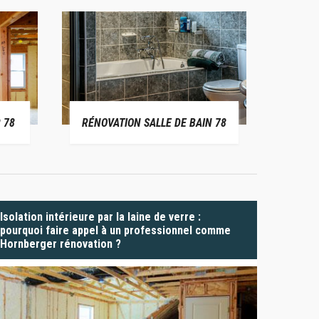
 78
RÉNOVATION SALLE DE BAIN 78
P
Isolation intérieure par la laine de verre :
pourquoi faire appel à un professionnel comme
Hornberger rénovation ?