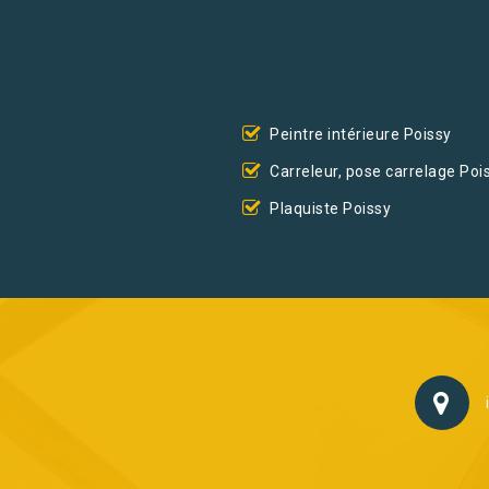
Peintre intérieure Poissy
Carreleur, pose carrelage Poi
Plaquiste Poissy