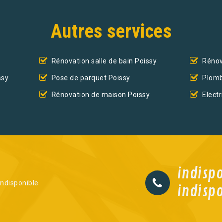
Autres services
Rénovation salle de bain Poissy
Rénov
ssy
Pose de parquet Poissy
Plomb
Rénovation de maison Poissy
Electr
indisp
indisponible
indisp