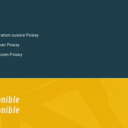
ation cuisine Poissy
ier Poissy
icien Poissy
onible
onible